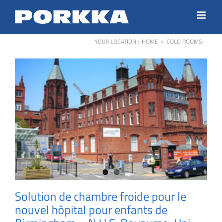
Skip
to
content
YOUR LOCATION:
:
HOME
>
COLD ROOMS
Solution de chambre froide pour le
nouvel hôpital pour enfants de