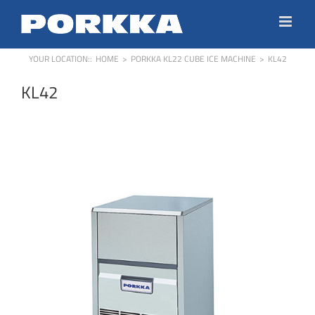
Skip
to
content
YOUR LOCATION:
:
HOME
>
PORKKA KL22 CUBE ICE MACHINE
>
KL42
KL42