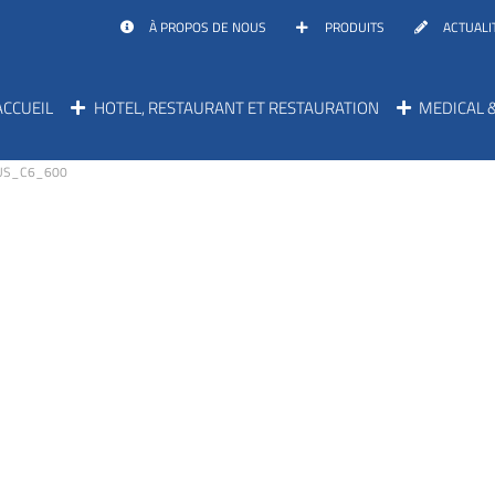
À PROPOS DE NOUS
PRODUITS
ACTUALI
ACCUEIL
HOTEL, RESTAURANT ET RESTAURATION
MEDICAL 
US_C6_600