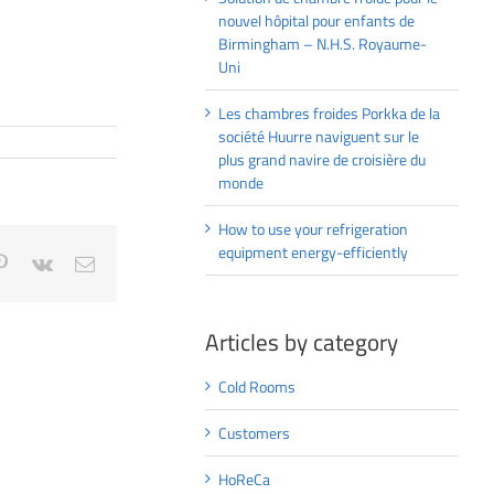
nouvel hôpital pour enfants de
Birmingham – N.H.S. Royaume-
Uni
Les chambres froides Porkka de la
société Huurre naviguent sur le
plus grand navire de croisière du
monde
How to use your refrigeration
equipment energy-efficiently
blr
Pinterest
Vk
Email
Articles by category
Cold Rooms
Customers
HoReCa