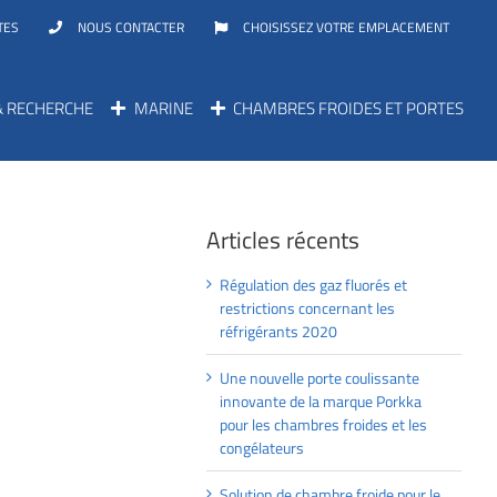
TES
NOUS CONTACTER
CHOISISSEZ VOTRE EMPLACEMENT
& RECHERCHE
MARINE
CHAMBRES FROIDES ET PORTES
Articles récents
Régulation des gaz fluorés et
restrictions concernant les
réfrigérants 2020
Une nouvelle porte coulissante
innovante de la marque Porkka
pour les chambres froides et les
congélateurs
Solution de chambre froide pour le