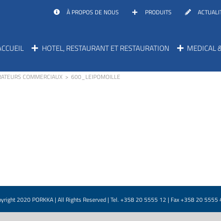
À PROPOS DE NOUS
PRODUITS
ACTUALI
ACCUEIL
HOTEL, RESTAURANT ET RESTAURATION
MEDICAL 
ÉRATEURS COMMERCIAUX
>
600_LEIPOMOILLE
yright 2020 PORKKA | All Rights Reserved | Tel. +358 20 5555 12 | Fax +358 20 5555